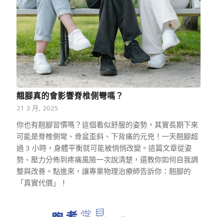
翹腳真的會影響脊椎側彎嗎？
21 3 月, 2025
你也有翹腳習慣嗎？這個看似舒服的姿勢，其實長期下來
可能是脊椎側彎、骨盆歪斜、下背痛的元兇！一天翹腳超
過 3 小時，身體平衡就可能被悄悄改變。這篇文章從姿
勢、壓力分佈到疼痛風險一次說清楚，還教你如何自我調
整與改善。點進來，讓專業物理治療師告訴你：翹腳的
「真實代價」！