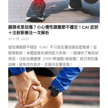
腳踝老是扭傷？小心慢性踝關節不穩定！CAI 症狀
＋注射新療法一次解析
29 5 月, 2025
慢性踝關節不穩定（CAI）不只是反覆扭傷這麼簡單！從
韌帶鬆弛、本體感覺失調到肌力失衡，一篇讓你了解症狀
原因、注射治療選擇（PRP/幹細胞/玻尿酸）與日常防護
訓練，避免你在跑步、走路中反覆受傷！