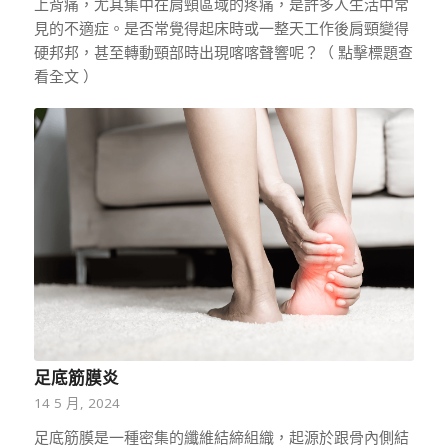
上背痛，尤其集中在肩頸區域的疼痛，是許多人生活中常
見的不適症。是否常覺得起床時或一整天工作後肩頸變得
硬邦邦，甚至轉動頸部時出現喀喀聲響呢？（ 點擊標題查
看全文 ）
足底筋膜炎
14 5 月, 2024
足底筋膜是一種密集的纖維結締組織，起源於跟骨內側結