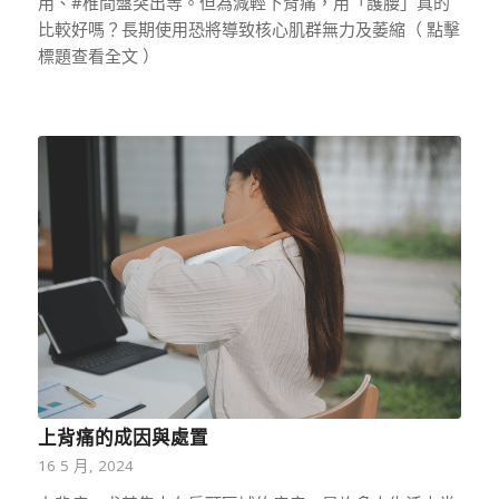
用、#椎間盤突出等。但為減輕下背痛，用「護腰」真的
比較好嗎？長期使用恐將導致核心肌群無力及萎縮（ 點擊
標題查看全文 ）
上背痛的成因與處置
16 5 月, 2024