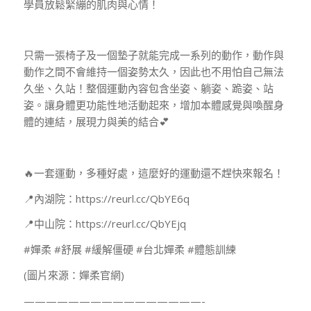
學員放鬆緊繃的肌肉與心情！
只需一張椅子及一個墊子就能完成一系列的動作，動作與
動作之間不會維持一個姿勢太久，因此也不用怕自己無法
久坐、久站！整個運動內容包含坐姿、躺姿、跪姿、站
姿。讓身體更功能性地活動起來，增加本體感覺與喚醒身
體的連結，展現力與美的結合💕
🔥一套運動，多種好處，這麼好的運動還不趕快來報名！
📍內湖院：https://reurl.cc/QbYE6q
📍中山院：https://reurl.cc/QbYEjq
#嬋柔 #舒展 #緩解僵硬 #台北嬋柔 #體態訓練
(圖片來源：嬋柔官網)
————————————————-