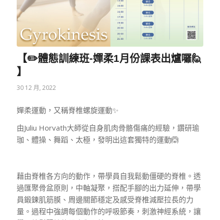
【✏️體態訓練班-嬋柔1月份課表出爐囉🙋‍
】
30 12 月, 2022
嬋柔運動，又稱脊椎螺旋運動✨
由Juliu Horvath大師從自身肌肉骨骼傷痛的經驗，鑽研瑜
珈、體操、舞蹈、太極，發明出這套獨特的運動🙆
藉由脊椎各方向的動作，帶學員自我鬆動僵硬的脊椎。透
過匯聚骨盆原則，中軸凝聚，搭配手腳的出力延伸，帶學
員鍛鍊肌筋膜、周邊關節穩定及感受脊椎減壓拉長的力
量。過程中強調每個動作的呼吸節奏，刺激神經系統，讓