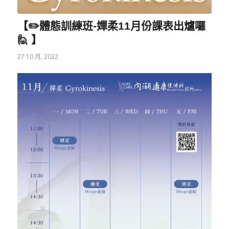
【✏️體態訓練班-嬋柔11月份課表出爐囉
🙋‍ 】
27 10 月, 2022