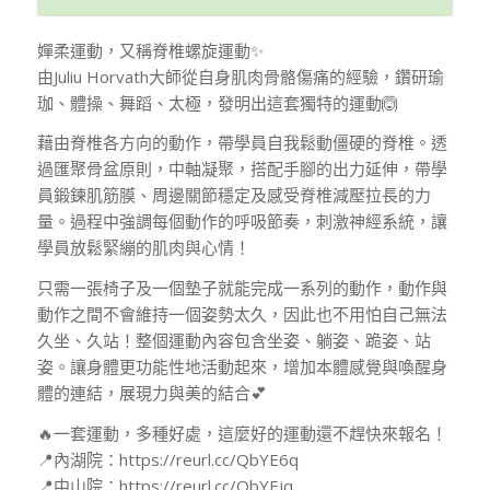
嬋柔運動，又稱脊椎螺旋運動✨
由Juliu Horvath大師從自身肌肉骨骼傷痛的經驗，鑽研瑜
珈、體操、舞蹈、太極，發明出這套獨特的運動🙆
藉由脊椎各方向的動作，帶學員自我鬆動僵硬的脊椎。透
過匯聚骨盆原則，中軸凝聚，搭配手腳的出力延伸，帶學
員鍛鍊肌筋膜、周邊關節穩定及感受脊椎減壓拉長的力
量。過程中強調每個動作的呼吸節奏，刺激神經系統，讓
學員放鬆緊繃的肌肉與心情！
只需一張椅子及一個墊子就能完成一系列的動作，動作與
動作之間不會維持一個姿勢太久，因此也不用怕自己無法
久坐、久站！整個運動內容包含坐姿、躺姿、跪姿、站
姿。讓身體更功能性地活動起來，增加本體感覺與喚醒身
體的連結，展現力與美的結合💕
🔥一套運動，多種好處，這麼好的運動還不趕快來報名！
📍內湖院：https://reurl.cc/QbYE6q
📍中山院：https://reurl.cc/QbYEjq