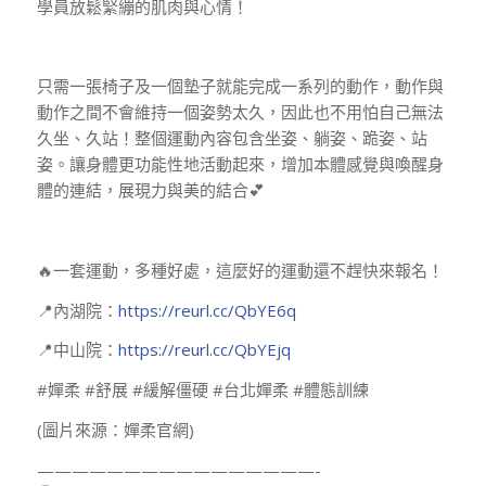
學員放鬆緊繃的肌肉與心情！
只需一張椅子及一個墊子就能完成一系列的動作，動作與
動作之間不會維持一個姿勢太久，因此也不用怕自己無法
久坐、久站！整個運動內容包含坐姿、躺姿、跪姿、站
姿。讓身體更功能性地活動起來，增加本體感覺與喚醒身
體的連結，展現力與美的結合💕
🔥一套運動，多種好處，這麼好的運動還不趕快來報名！
📍內湖院：
https://reurl.cc/QbYE6q
📍中山院：
https://reurl.cc/QbYEjq
#嬋柔 #舒展 #緩解僵硬 #台北嬋柔 #體態訓練
(圖片來源：嬋柔官網)
————————————————-