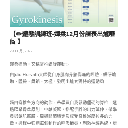
【✏️體態訓練班-嬋柔12月份課表出爐囉
🙋‍ 】
29 11 月, 2022
嬋柔運動，又稱脊椎螺旋運動✨
由Juliu Horvath大師從自身肌肉骨骼傷痛的經驗，鑽研瑜
珈、體操、舞蹈、太極，發明出這套獨特的運動🙆
藉由脊椎各方向的動作，帶學員自我鬆動僵硬的脊椎。透
過匯聚骨盆原則，中軸凝聚，搭配手腳的出力延伸，帶學
員鍛鍊肌筋膜、周邊關節穩定及感受脊椎減壓拉長的力
量。過程中強調每個動作的呼吸節奏，刺激神經系統，讓