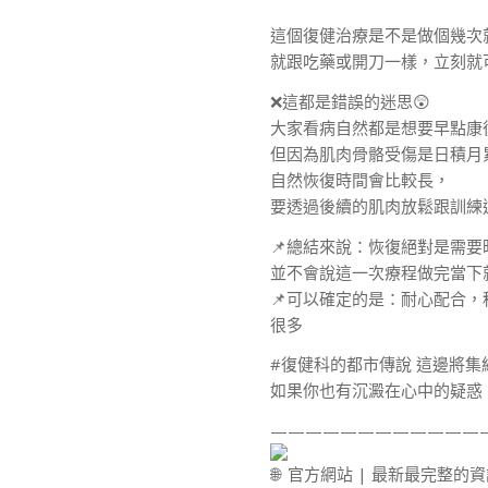
這個復健治療是不是做個幾次就
就跟吃藥或開刀一樣，立刻就
❌這都是錯誤的迷思😲
大家看病自然都是想要早點康
但因為肌肉骨骼受傷是日積月
自然恢復時間會比較長，
要透過後續的肌肉放鬆跟訓練
📌總結來說：恢復絕對是需要
並不會說這一次療程做完當下
📌可以確定的是：耐心配合，
很多
#復健科的都市傳說 這邊將
如果你也有沉澱在心中的疑惑、
————————————
官方網站 | 最新最完整的資