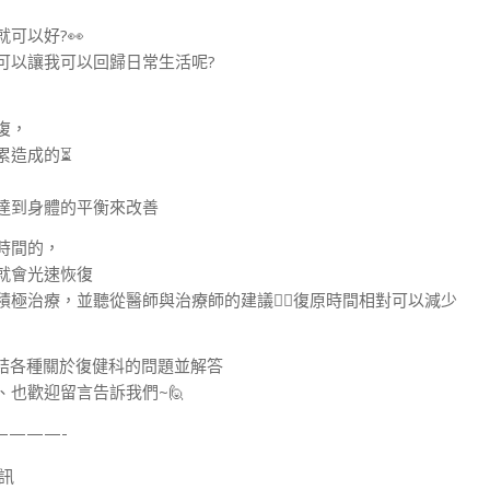
可以好?👀
可以讓我可以回歸日常生活呢?
復，
累造成的⏳
達到身體的平衡來改善
時間的，
就會光速恢復
積極治療，並聽從醫師與治療師的建議👩‍⚕復原時間相對可以減少
集結各種關於復健科的問題並解答
也歡迎留言告訴我們~🙋
————-
訊