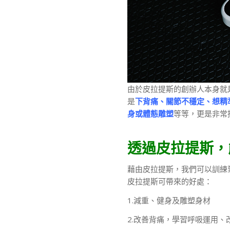
由於皮拉提斯的創辦人本身就
是
下背痛、關節不穩定、想精
身或體態雕塑
等等，更是非常
透過皮拉提斯
，
藉由皮拉提斯，我們可以訓練
皮拉提斯可帶來的好處：
1.減重、健身及雕塑身材
2.改善背痛，學習呼吸運用、