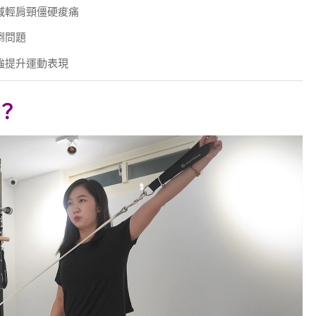
減輕肩頸僵硬痠痛
倒問題
強提升運動表現
？