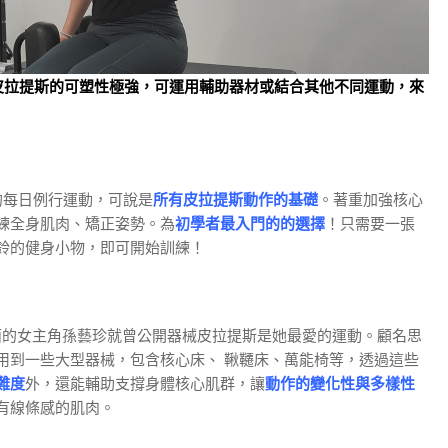
皮拉提斯的可塑性極強，可運用輔助器材或結合其他不同運動，來
s所做的每日例行運動，可說是
所有皮拉提斯動作的基礎
。著重加強核心
練全身肌肉、矯正姿勢。為
初學者最入門的的選擇
！只需要一張
鈴的健身小物，即可開始訓練！
面的女主角孫藝珍就曾公開器械皮拉提斯是她最愛的運動。顧名思
用到一些大型器械，包含核心床、 鞦韆床、萬能椅等，透過這些
難度
外，還能輔助支撐身體核心肌群，讓
動作的變化性與多樣性
有線條感的肌肉。