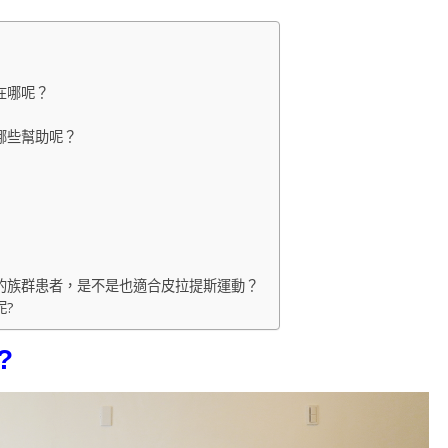
在哪呢？
哪些幫助呢？
的族群患者，是不是也適合皮拉提斯運動？
呢?
?