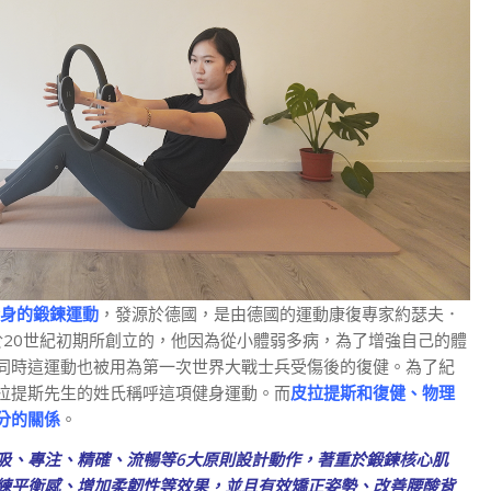
種全身的鍛鍊運動
，發源於德國，是由德國的運動康復專家約瑟夫．
ates）於20世紀初期所創立的，他因為從小體弱多病，為了增強自己的體
同時這運動也被用為第一次世界大戰士兵受傷後的復健。為了紀
拉提斯先生的姓氏稱呼這項健身運動。而
皮拉提斯和復健、物理
分的關係
。
吸、專注、精確、流暢等6大原則設計動作，著重於鍛鍊核心肌
練平衡感、增加柔韌性等效果，並且有效矯正姿勢、改善腰酸背