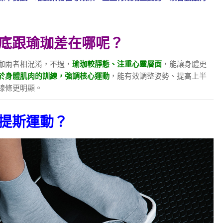
底跟瑜珈差在哪呢？
珈兩者相混淆，不過，
瑜珈較靜態、注重心靈層面
，能讓身體更
於身體肌肉的訓練，強調核心運動
，能有效調整姿勢、提高上半
線條更明顯。
提斯運動？