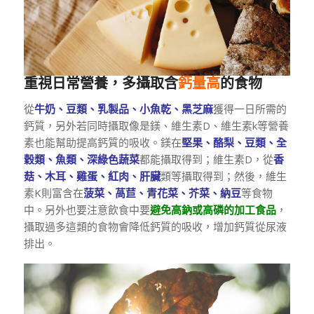
重視日常營養，多攝取含
鈣量高
的食物
從
牛奶、豆類、乳製品、小魚乾、黑芝麻
獲得一日所需的
鈣質，另外若同時攝取像是鎂、維生素D、維生素k等營養
素也能幫助提高鈣質的吸收。鎂在
堅果、酪梨、豆類、全
穀類、魚類、深綠色蔬菜
都能攝取得到；維生素D，從
香
菇、木耳、雞蛋、紅肉、肝臟
類等攝取得到；然後，維生
素K則富含在
菠菜、萵苣、青花菜、芥菜、納豆
等食物
中。另外也要注意飲食中要
避免高鈉或高磷的加工食品
，
攝取過多這類的食物會降低鈣質的吸收，增加鈣質從尿液
排出。