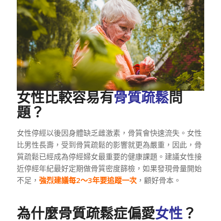
女性比較容易有
骨質疏鬆
問
題？
女性停經以後因身體缺乏雌激素，骨質會快速流失。女性
比男性長壽，受到骨質疏鬆的影響就更為嚴重，因此，骨
質疏鬆已經成為停經婦女最重要的健康課題。建議女性接
近停經年紀最好定期做骨質密度篩檢，如果發現骨量開始
不足，
強烈建議每2～3年要追蹤一次
，顧好骨本。
為什麼骨質疏鬆症偏愛
女性
？