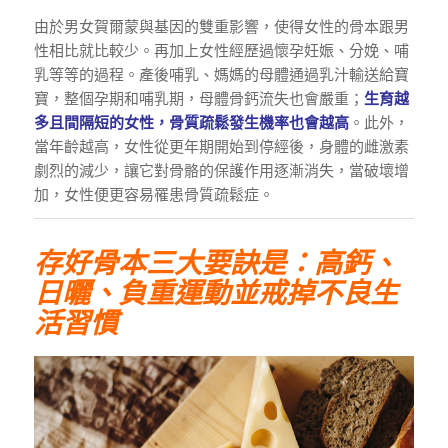
由於男女賀爾蒙與基因的雙重影響，使得女性的骨本跟男
性相比就比較少。再加上女性經歷過懷孕妊娠、分娩、哺
乳等等的過程。產後哺乳、媽媽的母體通過乳汁輸送給寶
寶，整個孕期和哺乳期，母體骨鈣流失也會嚴重；
生育越
多且間隔短的女性，骨質疏鬆發生機率也會越高
。此外，
當年齡越高，女性從更年期開始到停經後，身體的雌激素
劇烈的減少，讓它對骨骼的保護作用逐漸消失，當破壞增
加，女性便更容易罹患骨質疏鬆症。
存好骨本三大要訣是：高鈣、
日曬、負重運動並戒掉不良生
活習慣