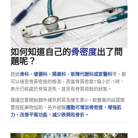
如何知道自己的
骨密度
出了問
題呢？
透過
骨科、復健科、婦產科、新陳代謝科或家醫科
等，都
可以接受骨質密度的檢測，而當骨質密度T值小於-1時，
表示已經處於骨質流失、甚至有骨質疏鬆的狀態。
建議您要開始額外補充鈣質及維生素D，較嚴重的話還需
要搭配藥物協助，另外提醒
運動可增加骨密度，增強肌
力，改善平衡功能，減少跌倒和骨折。