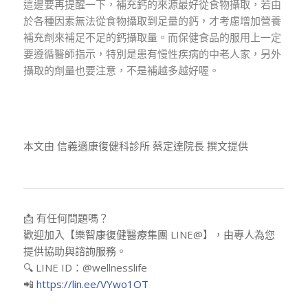
這邊要再提醒一下，補充鈣的來源最好從食物攝取，若由
於各種因素無法從食物攝取到足量的鈣，才考慮增加營養
補充劑來補足不足的鈣攝取量。而保健食品的服用上一定
要遵循醫師指示，特別是患有慢性疾病的中老人家，另外
攝取的劑量也要注意，不是補越多越好喔。
本文由 信義適康復健科診所 蔡定達院長 撰文提供
📩 有任何問題嗎？
歡迎加入【樂智康復健醫療集團 LINE@】，由專人為您
提供協助與諮詢服務。
🔍 LINE ID：@wellnesslife
📲
https://lin.ee/VYwo1OT