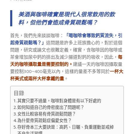
美酒與咖啡確實是現代人很常飲用的飲
料，但他們會造成骨質疏鬆嗎？
首先，我們先來談談咖啡：
「喝咖啡會導致鈣質流失，引
起骨質疏鬆嗎？」
這問題是許多上班族擔心的，對於這個
問題，研究或論文也很難定義，確實，含咖啡因的咖啡或
茶會增加尿中鈣的排出及減少腸道對鈣的吸收，因此，
每
天的咖啡攝取量是需要控制的。
建議一天的咖啡因攝取量
要控制300~400毫克以內，這樣的量差不多等同於
一杯大
杯美式或兩杯大杯拿鐵的量
。
目錄
其實只要不過量，咖啡對身體是有以下好處的
如何知道自己的骨密度出了問題呢？
女性比較容易有骨質疏鬆問題？
為什麼骨質疏鬆症偏愛女性？
存好骨本三大要訣是：高鈣、日曬、負重運動並戒掉
不良生活習慣