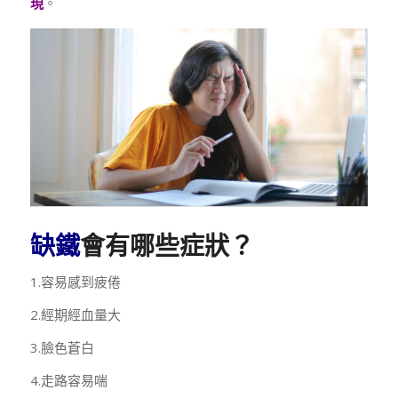
現
。
缺鐵
會有哪些症狀？
1.容易感到疲倦
2.經期經血量大
3.臉色蒼白
4.走路容易喘