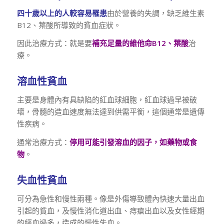
四十歲以上的人較容易罹患
由於營養的失調，缺乏維生素
B12、葉酸所導致的貧血症狀。
因此治療方式：就是要
補充足量的維他命B12、葉酸
治
療。
溶血性貧血
主要是身體內有具缺陷的紅血球細胞，紅血球過早被破
壞，骨髓的造血速度無法達到供需平衡，這個通常是遺傳
性疾病。
通常治療方式：
停用可能引發溶血的因子，如藥物或食
物
。
失血性貧血
可分為急性和慢性兩種。像是外傷導致體內快速大量出血
引起的貧血，及慢性消化道出血、痔瘡出血以及女性經期
的經血過多，造成的慢性失血。