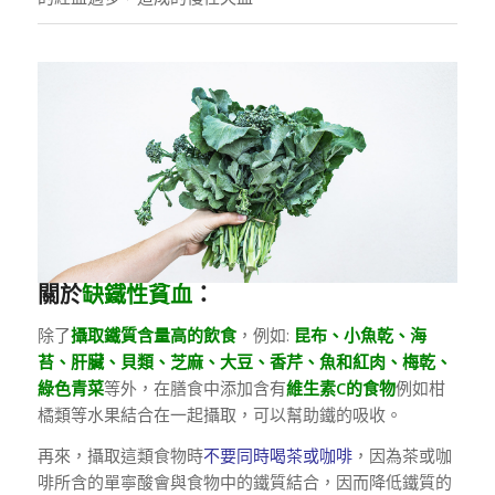
關於
缺鐵性貧血
：
除了
攝取鐵質含量高的飲食
，例如:
昆布、小魚乾、海
苔、肝臟、貝類、芝麻、大豆、香芹、魚和紅肉、梅乾、
綠色青菜
等外，在膳食中添加含有
維生素C的食物
例如柑
橘類等水果結合在一起攝取，可以幫助鐵的吸收。
再來，攝取這類食物時
不要同時喝茶或咖啡
，因為茶或咖
啡所含的單寧酸會與食物中的鐵質結合，因而降低鐵質的