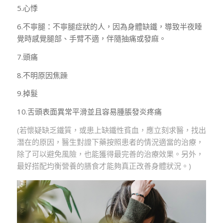
5.心悸
6.不寧腿：不寧腿症狀的人，因為身體缺鐵，導致半夜睡
覺時感覺腿部、手臂不適，伴隨抽痛或發麻。
7.頭痛
8.不明原因焦躁
9.掉髮
10.舌頭表面異常平滑並且容易腫脹發炎疼痛
(若懷疑缺乏鐵質，或患上缺鐵性貧血，應立刻求醫，找出
潛在的原因，醫生對證下藥按照患者的情況適當的治療，
除了可以避免風險，也能獲得最完善的治療效果。另外，
最好搭配均衡營養的膳食才能夠真正改善身體狀況。)