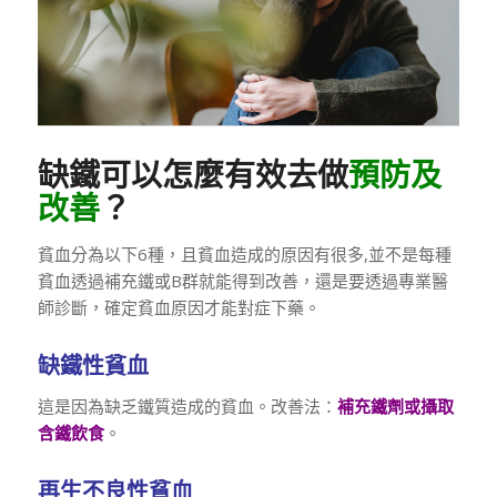
缺鐵可以怎麼有效去做
預防及
改善
？
貧血分為以下6種，且貧血造成的原因有很多,並不是每種
貧血透過補充鐵或B群就能得到改善，還是要透過專業醫
師診斷，確定貧血原因才能對症下藥。
缺鐵性貧血
這是因為缺乏鐵質造成的貧血。改善法：
補充鐵劑或攝取
含鐵飲食
。
再生不良性貧血