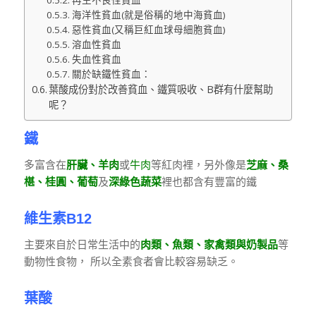
再生不良性貧血
海洋性貧血(就是俗稱的地中海貧血)
惡性貧血(又稱巨紅血球母細胞貧血)
溶血性貧血
失血性貧血
關於缺鐵性貧血：
葉酸成份對於改善貧血、鐵質吸收、B群有什麼幫助
呢？
鐵
多富含在
肝臟、羊肉
或
牛肉
等紅肉裡，另外像是
芝麻、桑
椹、桂圓、葡萄
及
深綠色蔬菜
裡也都含有豐富的鐵
維生素B12
主要來自於日常生活中的
肉類、魚類、家禽類與奶製品
等
動物性食物， 所以全素食者會比較容易缺乏。
葉酸