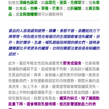
則是在
深綠色蔬菜
，如
韭菜花、菠菜、花椰菜
等；或
水果
類
，如
木瓜、芭樂、草莓、芒果
等；或
肝臟類
；或
黃豆製
品
；或
全榖雜糧類
裡可以攝取得到
貧血的人容易感到疲勞，頭暈、食慾不振、身體抵抗力下
降等等。特別是女性在每個月的生理期都會流失鐵質，另
外，對於懷孕、生產、哺乳期這段時間的婦女們，這時身
體需要比平常更多的鐵質，也特別需要注意容易有缺鐵的
症狀。
此外，最近年輕女性因為減重常常
節食或偏食
，也容易導
致攝取的鐵質不足，造成營養不均衡，因為缺少鐵質而產
生貧血的症狀。再來，容易讓人感到意外的缺鐵一族是女
性運動員們，女性運動員固定的月經週期，期間大量的血
液流失，加上汗水、尿液、腸胃道等都會導致鐵質流失，
若加上平時的鐵質攝取不足，就容易發生貧血問題。最新
研究報告指出，就算沒有貧血，
鐵質的缺乏，除了讓運動
能量下降，還會導致乳酸堆積，進而影響運動能力的表