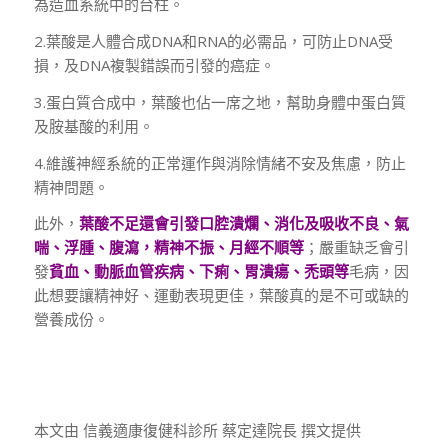
為造血系統中的台柱。
2.葉酸是人體合成DNA和RNA的必需品，可防止DNA受
損，及DNA複製錯誤而引發的癌症。
3.蛋白質合成中，葉酸也佔一席之地，幫助身體中蛋白質
及胺基酸的利用。
4.維護神經系統的正常運作與消除情緒不安及焦慮，防止
精神問題。
此外，
葉酸不足還會引發口腔潰爛、消化及吸收不良、氣
喘、浮腫、腹瀉，精神不振、月經不順等
；嚴重缺乏會引
發
貧血、動脈血管疾病、下痢、胃潰瘍、禿頭等
毛病，因
此想要讓精神好、運動表現更佳，葉酸真的是不可或缺的
營養成份。
本文由 信義適康復健科診所 蔡定達院長 撰文提供