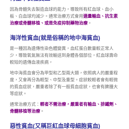
因為骨髓失去製造血球的能力，導致所有紅血球、血小
板、白血球均減少。通常治療方式會用
適量輸血、抗生素
治療或骨髓移植、或是免疫抑制藥物治療
。
海洋性貧血(就是俗稱的地中海貧血)
是一種因為遺傳性染色體變異，血紅蛋白數量較正常人
少，導致氧氣無法有效輸送到身體各個部位，紅血球壽命
較短的遺傳血液疾病，
地中海貧血會分為甲型和乙型兩大類，依照病人的嚴重程
度，又會再分為輕型、中型及重型。症狀較輕者會有輕微
的貧血症狀，嚴重者除了有一般貧血症狀，也會有脾腫大
等症狀。
通常治療方式：
輕者不需治療，嚴重者有輸血、排鐵劑、
骨髓移植等治療
。
惡性貧血(又稱巨紅血球母細胞貧血)