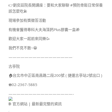
👉劉奕廷院長開講座：要和大家聊聊 #預防骨鬆日常保養
該怎麼吃🎤
現場參加有獎徵答活動
有機會獲得專科大夫海藻鈣Plus膠囊一盒🎁
歡迎大家一起前來同樂🥳
我們不見不散~😁
————————————————
古亭院
🏠台北市中正區南昌路二段200號 ( 捷運古亭站2號出口 )
☎️02-2367-5885
————————————————-
官方網站 | 最新最完整的資訊