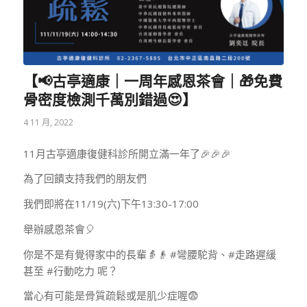
【📢古亭適康｜一周年感恩茶會｜🎁免費
骨密度檢測千萬別錯過😍】
4 11 月, 2022
11月古亭適康復健科診所開立滿一年了🎉🎉🎉
為了回饋支持我們的朋友們
我們即將在11/19(六)下午13:30-17:00
舉辦感恩茶會🎈
你是不是有覺得家中的長輩👵👴 #彎腰駝背、#走路遲緩
甚至 #行動吃力 呢？
當心有可能是骨質疏鬆或是肌少症喔😨