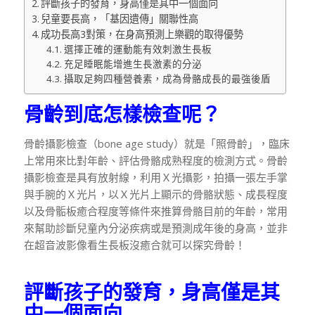
評斷孩子的發育，身高僅是其中一個面向
兒童要長高，「基因遺傳」關聯性高
成功長高3對策，在身高預測上樂觀的取得優勢
選擇正確的運動能有效刺激生長板
充足睡眠能增進生長激素的分泌
攝取足夠四種營養素，成為骨骼成長的最強後盾
骨齡到底怎樣檢查呢？
骨齡攝影檢查（bone age study）就是「照骨齡」，臨床
上常用來比對年齡、評估骨骼成熟程度的檢測方式。骨齡
攝影檢查是具有放射線，利用Ｘ光攝影，拍攝一張左手掌
與手腕的Ｘ光片，以Ｘ光片上顯示的骨骼狀態、成長程度
以及骨骺板癒合程度等條件來推算骨骼目前的年齡，常用
來幫助診斷兒童內分泌疾病或是預測成年後的身高，並非
在超音波影像看生長板沒癒合就可以探究骨齡！
評斷孩子的發育，身高僅是其
中一個面向