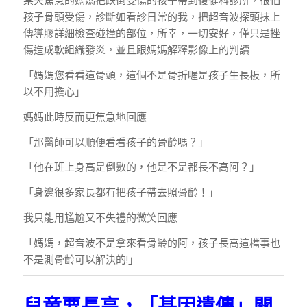
某天焦急的媽媽把跌倒受傷的孩子帶到復健科診所，很怕
孩子骨頭受傷，診斷如看診日常的我，把超音波探頭抹上
傳導膠詳細檢查碰撞的部位，所幸，一切安好，僅只是挫
傷造成軟組織發炎，並且跟媽媽解釋影像上的判讀
「媽媽您看看這骨頭，這個不是骨折喔是孩子生長板，所
以不用擔心」
媽媽此時反而更焦急地回應
「那醫師可以順便看看孩子的骨齡嗎？」
「他在班上身高是倒數的，他是不是都長不高阿？」
「身邊很多家長都有把孩子帶去照骨齡！」
我只能用尷尬又不失禮的微笑回應
「媽媽，超音波不是拿來看骨齡的阿，孩子長高這檔事也
不是測骨齡可以解決的!」
兒童要長高，「基因遺傳」關