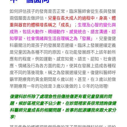
如何評估孩子的發育是否正常，臨床醫師會從生長與發展
兩個層面去做評估，
兒童在長大成人的過程中，身高、體
重與器官的體積增長稱之「成長」
；
生理及心智的變化與
成熟，包括大動作、精細動作、感覺統合、語言溝通、認
知學習、社會情緒與生活自理稱之為「發展」
，兒童復健
科最關注的是孩子的發展是否遲緩。臨床上發展遲緩定義
是兒童因為各種不同的原因，在功能發展趕不上該年齡所
應有的程度，例如運動、感官知覺、語言、認知、社會適
應、情緒及行為各方面的能力，使其在發展上造成各種程
度不同的落後現象，稱之為發展遲緩兒童。復健科醫師呼
籲早期療育的黃金期間是６歲以前，甚至，在３歲以前做
早期療育一年的功效是３歲以後做的１０年的功效喔!
復健科診所除了處理急性扭傷挫傷更有看兒童發展的問
題，候診區裡兒童不佔少數，在診間裡家長很常諮詢復健
科醫師兒童成長的相關問題，故事的起源讓我來跟大家分
享!