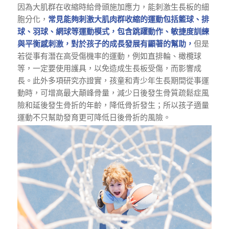
因為大肌群在收縮時給骨頭施加應力，能刺激生長板的細
胞分化，
常見能夠刺激大肌肉群收縮的運動包括籃球、排
球、羽球、網球等運動模式，包含跳躍動作、敏捷度訓練
與平衡感刺激，對於孩子的成長發展有顯著的幫助，
但是
若從事有潛在高受傷機率的運動，例如直排輪、橄欖球
等，一定要使用護具，以免造成生長板受傷，而影響成
長。此外多項研究亦證實，孩童和青少年生長期間從事運
動時，可增高最大顛峰骨量，減少日後發生骨質疏鬆症風
險和延後發生骨折的年齡，降低骨折發生；所以孩子適量
運動不只幫助發育更可降低日後骨折的風險。