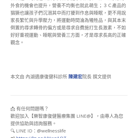
外食的機會也提升，營養不均衡也就此萌生；３Ｃ產品的
猖獗也讓孩子們沉溺其中而打擾到作息與睡眠，更不用說
家長繁忙與升學壓力，將運動時間淪為犧牲品，與其本末
倒置的尋求轉骨的偏方或是尋求自費施打生長激素，不如
好好重視運動、睡眠與營養三方面，才是尋求長高的正確
觀念。
本文由 內湖適康復健科診所
陳建宏
院長 撰文提供
📩 有任何問題嗎？
歡迎加入【樂智康復健醫療集團 LINE@】，由專人為您
提供協助與諮詢服務。
🔍 LINE ID：@wellnesslife