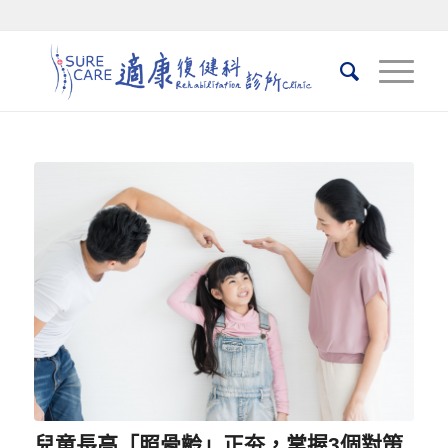
兒童長高「照骨齡」正夯，掌握3個對策