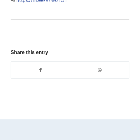
📲
https://lin.ee/VYwo1OT
Share this entry