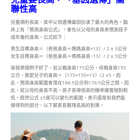
聯性高
兒童順利長高，其中父母遺傳基因扮演了最大的角色，臨
床上有「預測身高公式」，會先以父母的身高來預測孩子
成年後的身高，公式如下：
男生目標身高＝（爸爸身高＋媽媽身高+13）/ 2 ± 5公分
女生目標身高＝（爸爸身高＋媽媽身高−13）/ 2 ± 5公分
容我舉個例子好了，若父親身高175公分，母親身高155
公分，那麼兒子的身高＝（175+155+13）/2 ±5，因
此，預測身高範圍會落在166.5公分到176.5公分之間，因
此，若父母的身高不高，孩子長得很高的機率確實相對較
低。既然公式 ±5是可以變化的範圍，表示還是有我們能
做得到的部分，以下幫家長整理長高的對策。