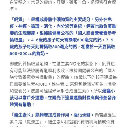
白質稱之，常見的瘦肉、肝臟、雞蛋、魚、奶類皆符合標
準。
「鈣質」，是構成骨骼中礦物質的主要成分，另外在免
疫、神經、循環、消化、內分泌等系統，鈣質也肩負著重
要的生理機能。根據國健署公布的「國人膳食營養素參考
攝取量」，4~6歲的孩子每天需攝取600毫克的鈣，7~9
歲的孩子每天則需攝取800毫克的鈣，相當於一天要攝取
600~800cc的鮮奶。
即便鈣質攝取量足夠，在維生素D缺乏的狀態下，鈣質也
有可能無法被腸胃道順利吸收，根據國健署公布的「國人
膳食營養素參考攝取量」的標準，18歲以下的孩子建議每
日需要維生素400IU，維生素 D 來源包括陽光照射、食物
和營養品，皮膚可經陽光照射合成維生素D，所以
建議小
孩可以常戶外運動，在陽光下適量運動對長高與骨骼發育
確實有幫助！
「維生素Ｋ」能夠增加成骨作用，強化骨骼，
倘若說維生
素Ｄ是「搬運工」，維生素K則是讓鈣質順利沉積成骨質