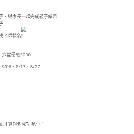
孩子、與家長一起完成親子繪畫
子
找老師報名
，六堂優惠5000
8/06、8/13、8/27
算報名成功喔.ᐟ.ᐟ.ᐟ