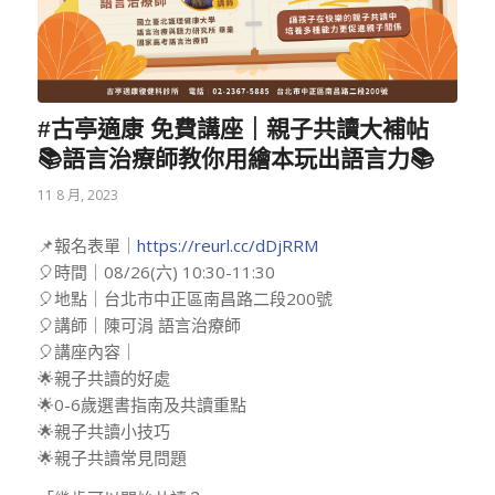
#古亭適康 免費講座｜親子共讀大補帖
📚語言治療師教你用繪本玩出語言力📚
11 8 月, 2023
📌報名表單｜
https://reurl.cc/dDjRRM
🎈時間｜08/26(六) 10:30-11:30
🎈地點｜台北市中正區南昌路二段200號
🎈講師｜陳可涓 語言治療師
🎈講座內容｜
🌟親子共讀的好處
🌟0-6歲選書指南及共讀重點
🌟親子共讀小技巧
🌟親子共讀常見問題