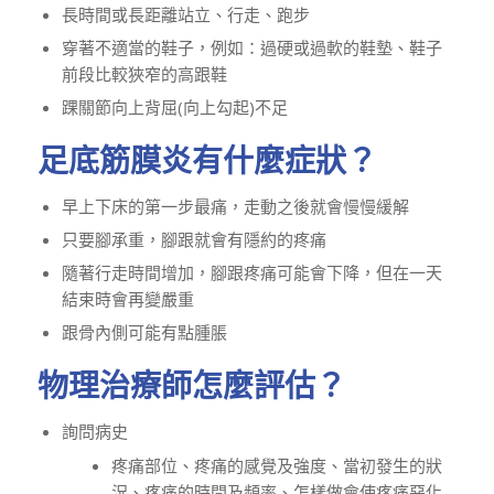
長時間或長距離站立、行走、跑步
穿著不適當的鞋子，例如：過硬或過軟的鞋墊、鞋子
前段比較狹窄的高跟鞋
踝關節向上背屈(向上勾起)不足
足底筋膜炎有什麼症狀？
早上下床的第一步最痛，走動之後就會慢慢緩解
只要腳承重，腳跟就會有隱約的疼痛
隨著行走時間增加，腳跟疼痛可能會下降，但在一天
結束時會再變嚴重
跟骨內側可能有點腫脹
物理治療師怎麼評估？
詢問病史
疼痛部位、疼痛的感覺及強度、當初發生的狀
況、疼痛的時間及頻率、怎樣做會使疼痛惡化