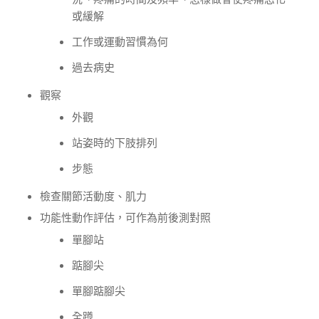
或緩解
工作或運動習慣為何
過去病史
觀察
外觀
站姿時的下肢排列
步態
檢查關節活動度、肌力
功能性動作評估，可作為前後測對照
單腳站
踮腳尖
單腳踮腳尖
全蹲