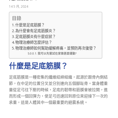
14 5 月, 2024
目錄
什麼是足底筋膜？
為什麼會有足底筋膜炎？
足底筋膜炎有什麼症狀？
物理治療師怎麼評估？
物理治療師如何幫助緩解疼痛，並預防再次復發？
我可以先嘗試在家做甚麼運動?
什麼是足底筋膜？
足底筋膜是一種密集的纖維結締組織，起源於跟骨內側結
節，在中足的位置分叉並分別連向五個腳趾骨。當身體重
量從足弓往下壓的時候，足底的韌帶和筋膜會被拉開，進
而形成一個回彈力，使足弓迅速回到原位來迎接下一次的
承重，這是人體其中一個最重要的避震系統。