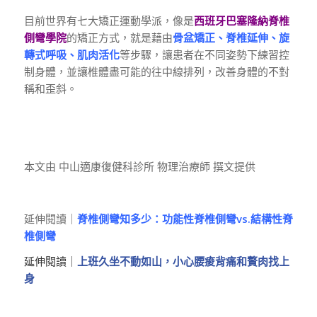
目前世界有七大矯正運動學派，像是
西班牙巴塞隆納脊椎
側彎學院
的矯正方式，就是藉由
骨盆矯正、脊椎延伸、旋
轉式呼吸、肌肉活化
等步驟，讓患者在不同姿勢下練習控
制身體，並讓椎體盡可能的往中線排列，改善身體的不對
稱和歪斜。
本文由 中山適康復健科診所 物理治療師 撰文提供
延伸閱讀｜
脊椎側彎知多少：功能性脊椎側彎vs.結構性脊
椎側彎
延伸閱讀｜
上班久坐不動如山，小心腰痠背痛和贅肉找上
身