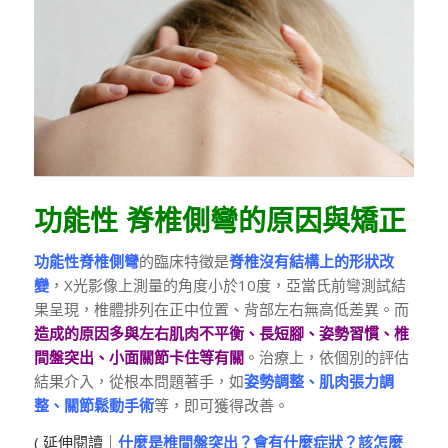
功能性 脊椎側彎的原因與矯正
功能性脊椎側彎
的臨床特徵是
脊椎沒有結構上的形狀改
變
，X光影像上測量的角度小於10度，亞當氏前彎測試結
果呈現，椎體排列在正中位置、背部左右無高低差異。而
造成的原因多與左右肌肉不平衡、長短腳、姿勢習慣、椎
間盤突出、小面關節卡住等有關
。治療上，依個別的評估
結果介入，從根本問題著手，如
姿勢調整、肌肉張力調
整、關節鬆動手術
等，即可獲得改善。
( 延伸閱讀｜
什麼是椎間盤突出？會有什麼症狀？該怎麼