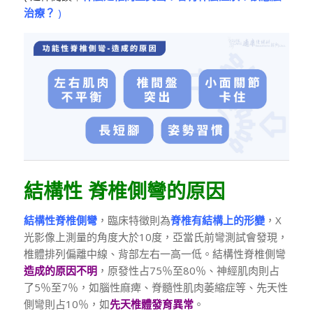
治療？
)
結構性 脊椎側彎的原因
結構性脊椎側彎
，臨床特徵則為
脊椎有結構上的形變
，X
光影像上測量的角度大於10度，亞當氏前彎測試會發現，
椎體排列偏離中線、背部左右一高一低。結構性脊椎側彎
造成的原因不明
，原發性占75％至80％、神經肌肉則占
了5％至7％，如腦性麻痺、脊髓性肌肉萎縮症等、先天性
側彎則占10％，如
先天椎體發育異常
。